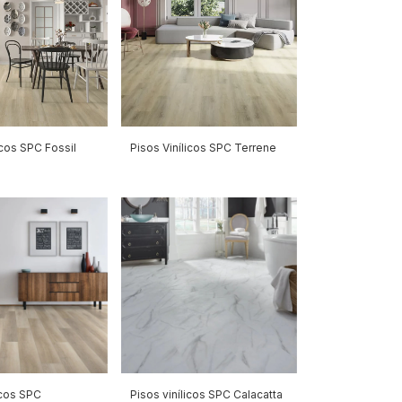
icos SPC Fossil
Pisos Vinílicos SPC Terrene
icos SPC
Pisos vinílicos SPC Calacatta