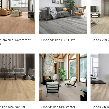
elaminico Waterproof
Pisos Vinílicos SPC Urth
Pisos Viníl
t
nílico SPC Natural
Piso vinilico SPC Winter
Pisos viníl