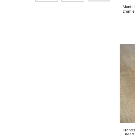
Manta 
2mm en
Kronos
L8653