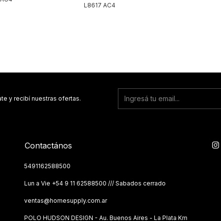
L8617 AC4
te y recibí nuestras ofertas.
Contactános
5491162588500
Lun a Vie ‪+54 9 11 62588500 /// Sabados cerrado
ventas@homesupply.com.ar
POLO HUDSON DESIGN - Au. Buenos Aires - La Plata Km