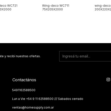
deco WC721
Wing-deco WC711
wing-deco
10X2000
75X205X2000
200X220X
te y recibí nuestras ofertas.
Contactános
5491162588500
Lun a Vie ‪+54 9 11 62588500 /// Sabados cerrado
ventas@homesupply.com.ar