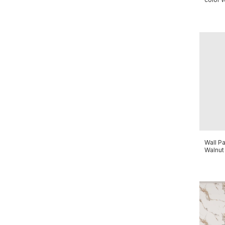
Wall P
Walnut