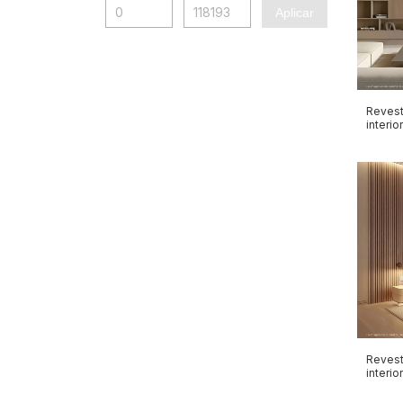
Aplicar
Revest
interi
Revest
interio
1200