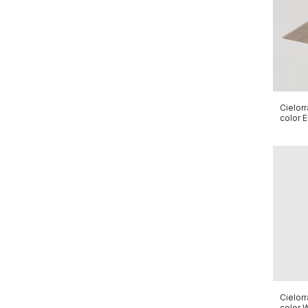
Cielorr
color 
Cielorr
color 