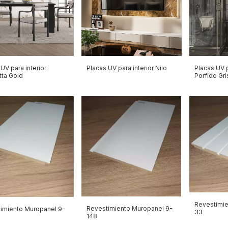
UV para interior
Placas UV para interior Nilo
Placas UV p
tta Gold
Porfído Gri
Revestimie
Revestimiento Muropanel 9-
imiento Muropanel 9-
33
148