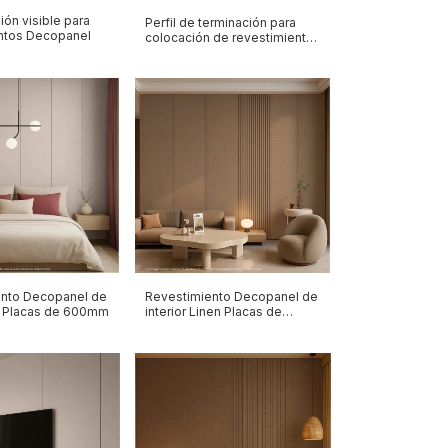
nión visible para
Perfil de terminación para
ntos Decopanel
colocación de revestimientos
Decopanel
ento Decopanel de
Revestimiento Decopanel de
lk Placas de 600mm
interior Linen Placas de
600mm