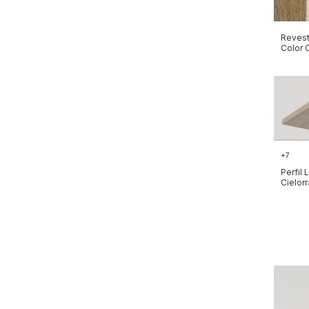
Revest
Color 
+7
Perfil 
Cielor