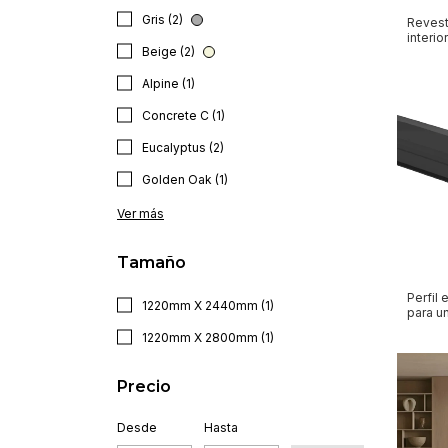
Gris (2)
Revest
interio
Beige (2)
Alpine (1)
Concrete C (1)
Eucalyptus (2)
Golden Oak (1)
Ver más
Tamaño
Perfil
1220mm X 2440mm (1)
para u
Decop
1220mm X 2800mm (1)
Precio
Desde
Hasta