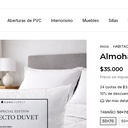
Aberturas de PVC
Interiorismo
Muebles
Sillas
Inicio
.
HABITA
Almoh
$35.000
Precio sin impu
24
cuotas de
$3
10% de descuen
Ver más deta
TAMAÑO:
50x7
50x70
50