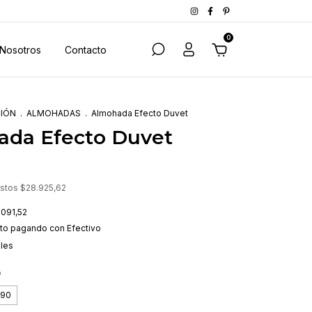
0
Nosotros
Contacto
CIÓN
.
ALMOHADAS
.
Almohada Efecto Duvet
ada Efecto Duvet
estos
$28.925,62
.091,52
to
pagando con Efectivo
lles
0
x90