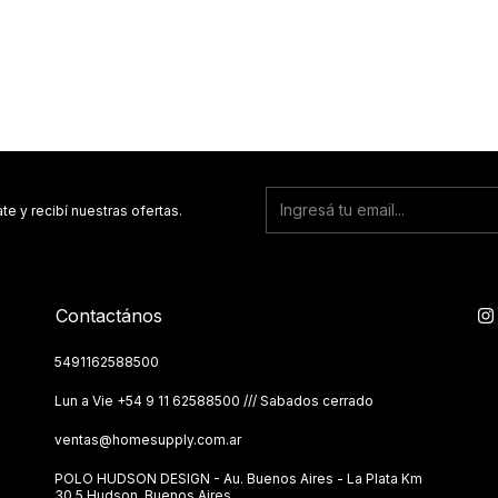
te y recibí nuestras ofertas.
Contactános
5491162588500
Lun a Vie ‪+54 9 11 62588500 /// Sabados cerrado
ventas@homesupply.com.ar
POLO HUDSON DESIGN - Au. Buenos Aires - La Plata Km
30,5 Hudson, Buenos Aires.