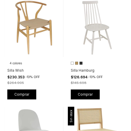
4 colores
Silla Wish
Silla Hamburg
$230.353
$126.694
-
13
%
OFF
-
13
%
OFF
$264.905
$145.698
Comprar
Comprar
Sin stock