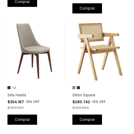
Comprar
+2
Silla Hadid
Sillón Square
$354.167
$280.742
-
13
%
OFF
-
13
%
OFF
$407.292
$322.854
Comprar
Comprar