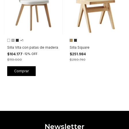
+1
Silla Vita con patas de madera
Silla Square
$104.177
$251.984
-
12
%
OFF
$119.000
$289.740
Comprar
Newsletter