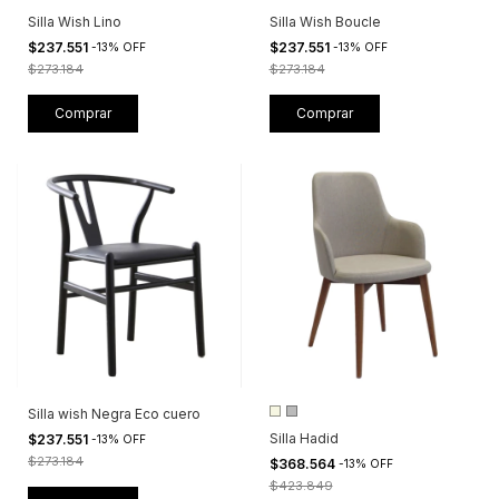
Silla Wish Lino
Silla Wish Boucle
$237.551
$237.551
-
13
%
OFF
-
13
%
OFF
$273.184
$273.184
Silla wish Negra Eco cuero
Silla Hadid
$237.551
-
13
%
OFF
$273.184
$368.564
-
13
%
OFF
$423.849