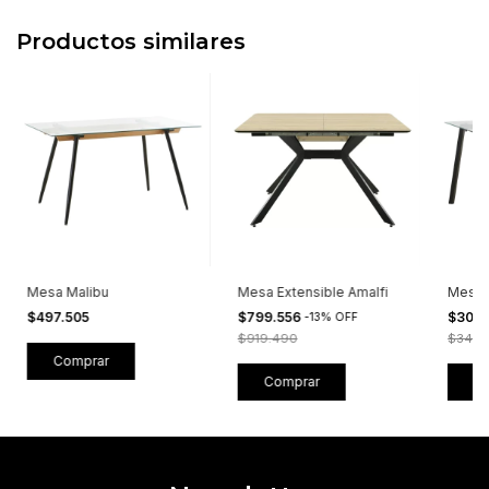
Productos similares
Mesa Malibu
Mesa Extensible Amalfi
Mesa 
$497.505
$799.556
$302
-
13
%
OFF
$919.490
$347.