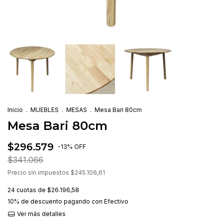
Inicio
.
MUEBLES
.
MESAS
.
Mesa Bari 80cm
Mesa Bari 80cm
$296.579
-
13
%
OFF
$341.066
Precio sin impuestos
$245.106,61
24
cuotas de
$26.196,58
10% de descuento
pagando con Efectivo
Ver más detalles