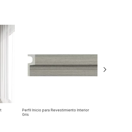
t
Perfil Inicio para Revestimiento Interior
Revestimiento d
Gris
Panel Marfil