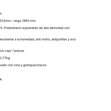
mm
 31,5mm – largo 2850 mm
S. Poliestireno expandido de alta densidad con
resistente a la humedad, anti moho, antipolillas y eco
por caja: 1 piezas
 0,77kg
lapado con cola y grampas/clavos
A