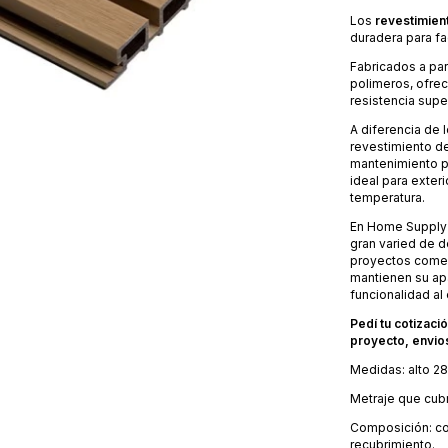
Los
revestimien
duradera para fa
Fabricados a par
polimeros, ofrec
resistencia supe
A diferencia de 
revestimiento de
mantenimiento pe
ideal para exteri
temperatura.
En Home Supply 
gran varied de 
proyectos comerci
mantienen su apa
funcionalidad al
Pedí tu cotizaci
proyecto, envios
Medidas: alto 2
Metraje que cubr
Composición: co
recubrimiento.