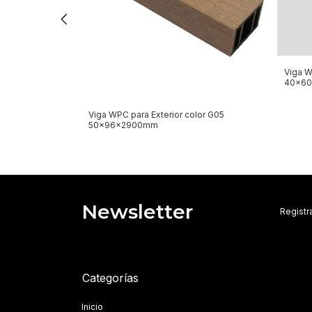
lor G10
Viga W
40x6
Viga WPC para Exterior color G05
50x96x2900mm
Newsletter
Registra
Categorías
Inicio