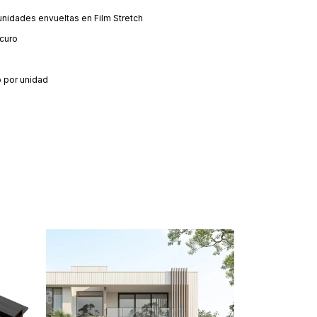
unidades envueltas en Film Stretch
scuro
o por unidad