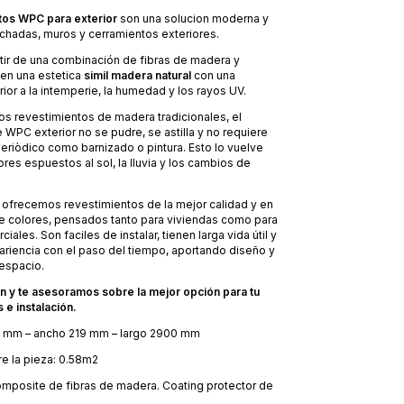
tos WPC para exterior
son una solucion moderna y
chadas, muros y cerramientos exteriores.
tir de una combinación de fibras de madera y
en una estetica
simil madera natural
con una
rior a la intemperie, la humedad y los rayos UV.
los revestimientos de madera tradicionales, el
 WPC exterior no se pudre, se astilla y no requiere
riòdico como barnizado o pintura. Esto lo vuelve
ores espuestos al sol, la lluvia y los cambios de
ofrecemos revestimientos de la mejor calidad y en
de colores, pensados tanto para viviendas como para
ales. Son faciles de instalar, tienen larga vida útil y
riencia con el paso del tiempo, aportando diseño y
 espacio.
ón y te asesoramos sobre la mejor opción para tu
 e instalación.
8 mm – ancho 219 mm – largo 2900 mm
e la pieza: 0.58m2
mposite de fibras de madera. Coating protector de