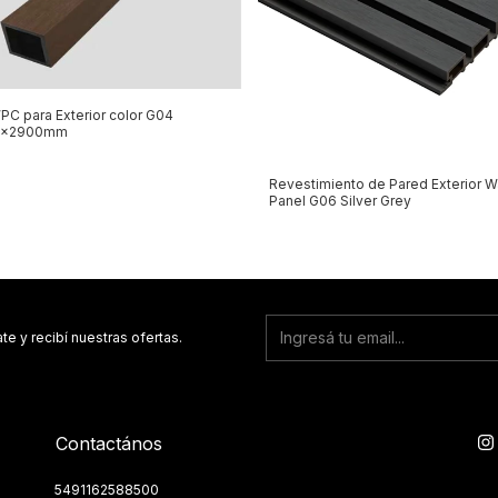
PC para Exterior color G04
0x2900mm
Revestimiento de Pared Exterior Wa
Panel G06 Silver Grey
te y recibí nuestras ofertas.
Contactános
5491162588500