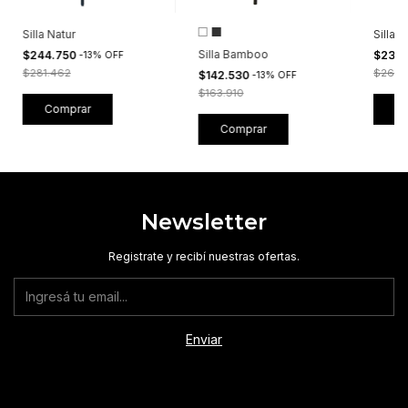
Silla Natur
Silla
Silla Bamboo
$244.750
$230
-
13
%
OFF
$281.462
$264.
$142.530
-
13
%
OFF
$163.910
Comprar
Newsletter
Registrate y recibí nuestras ofertas.