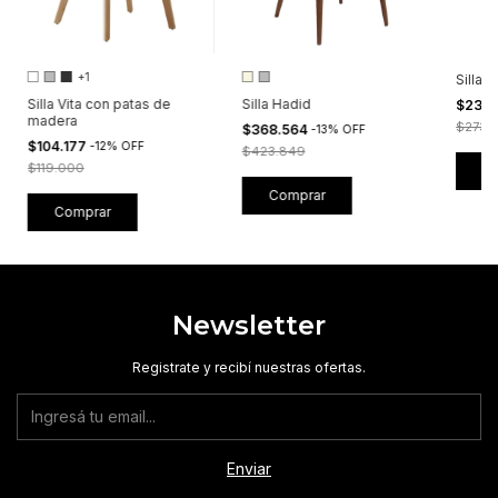
+1
Silla 
Silla Vita con patas de
Silla Hadid
$237.
madera
$273.1
$368.564
-
13
%
OFF
$104.177
-
12
%
OFF
$423.849
$119.000
Comprar
Comprar
Newsletter
Registrate y recibí nuestras ofertas.