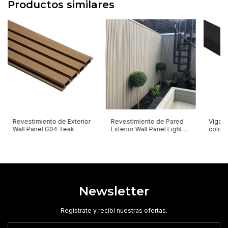
Productos similares
Revestimiento de Exterior
Revestimiento de Pared
Viga W
Wall Panel G04 Teak
Exterior Wall Panel Light
color 
Grey
50x9
Newsletter
Registrate y recibí nuestras ofertas.