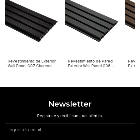
Revestimiento de Exterior
Revestimiento de Pared
Reves
Wall Panel G07 Charcoal
Exterior Wall Panel G06
Exteri
Silver Grey
IPE
Newsletter
Registrate y recibí nuestras ofertas.