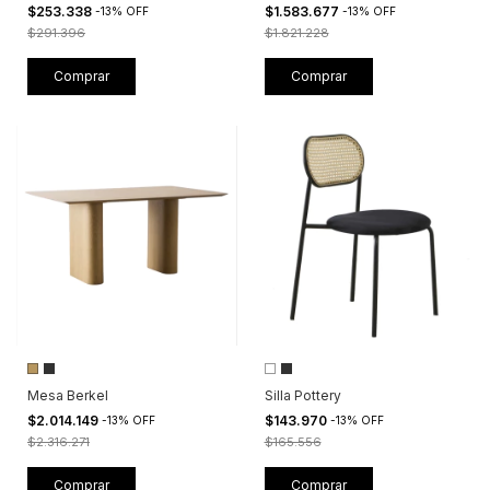
$253.338
$1.583.677
-
13
%
OFF
-
13
%
OFF
$291.396
$1.821.228
Mesa Berkel
Silla Pottery
$2.014.149
$143.970
-
13
%
OFF
-
13
%
OFF
$2.316.271
$165.556
Comprar
Comprar