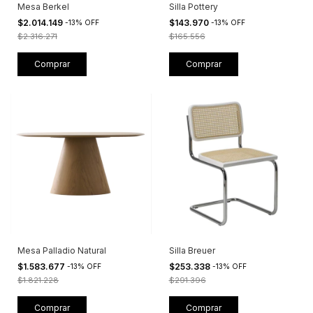
Mesa Berkel
Silla Pottery
$2.014.149
$143.970
-
13
%
OFF
-
13
%
OFF
$2.316.271
$165.556
Comprar
Comprar
Mesa Palladio Natural
Silla Breuer
$1.583.677
$253.338
-
13
%
OFF
-
13
%
OFF
$1.821.228
$291.396